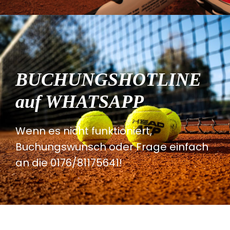
BUCHUNGSHOTLINE
auf WHATSAPP
Wenn es nicht funktioniert,
Buchungswunsch oder Frage einfach
an die 0176/81175641!