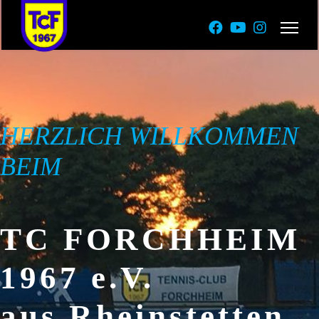
HERZLICH WILLKOMMEN
BEIM
TC FORCHHEIM
1967 e.V.
aus Rheinstetten